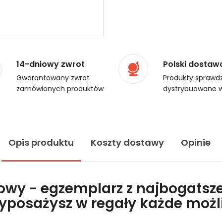
14-dniowy zwrot
Polski dostaw
Gwarantowany zwrot
Produkty sprawdz
zamówionych produktów
dystrybuowane w
Opis produktu
Koszty dostawy
Opinie
lowy - egzemplarz z najbogatsze
wyposażysz w regały każde moż