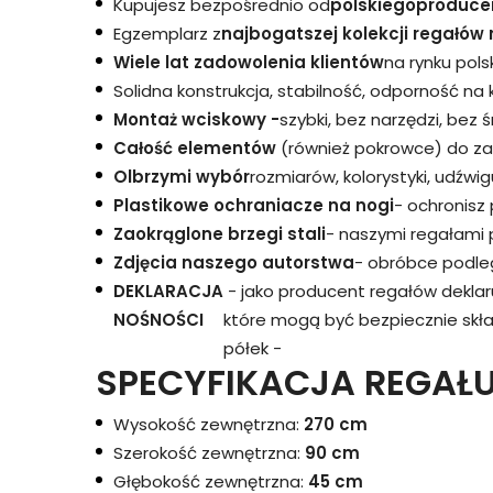
Kupujesz bezpośrednio od
polskiego
produce
Egzemplarz z
najbogatszej kolekcji regałów 
Wiele lat zadowolenia klientów
na rynku pols
Solidna konstrukcja, stabilność, odporność na
Montaż wciskowy -
szybki, bez narzędzi, bez 
Całość elementów
(również pokrowce) do za
Olbrzymi wybór
rozmiarów, kolorystyki, udźwigu
Plastikowe ochraniacze na nogi
- ochronisz
Zaokrąglone brzegi stali
- naszymi regałami 
Zdjęcia naszego autorstwa
- obróbce podleg
DEKLARACJA
- jako producent regałów dekla
NOŚNOŚCI
które mogą być bezpiecznie skł
półek -
SPECYFIKACJA REGAŁU
Wysokość zewnętrzna:
270 cm
Szerokość zewnętrzna:
90 cm
Głębokość zewnętrzna:
45 cm