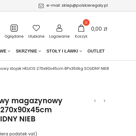
e-mail:
sklep@polskieregaly.pl
0
0,00 zł
Oglądane
Ulubione
Logowanie
Koszyk
OWE
SKRZYNIE
STOŁY I ŁAWKI
OUTLET
wy stojak HELIOS 270x90x45cm 8Px350kg SOLIDNY NIEB
owy magazynowy
S 270x90x45cm
IDNY NIEB
iera podatek vat)