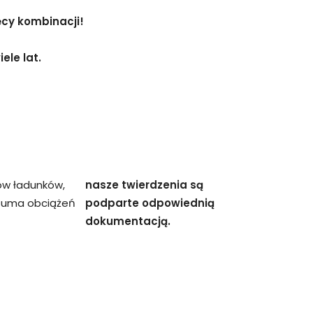
ęcy kombinacji!
ele lat.
ów ładunków,
nasze twierdzenia są
 suma obciążeń
podparte odpowiednią
dokumentacją.