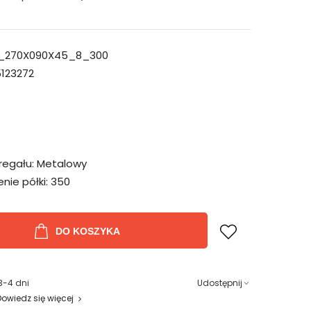
_270X090X45_8_300
123272
regału:
Metalowy
ie półki:
350
DO KOSZYKA
3-4 dni
Udostępnij
Dowiedz się więcej