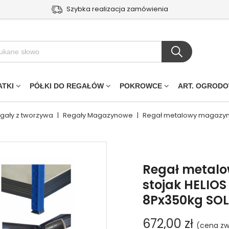
Szybka realizacja zamówienia
ATKI
PÓŁKI DO REGAŁÓW
POKROWCE
ART. OGROD
egały z tworzywa
|
Regały Magazynowe
|
Regał metalowy magazyno
Regał metal
stojak HELIO
8Px350kg SOL
672,00 zł
(cena zw