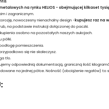
nta
.
metalowych na rynku HELIOS - obejmującej kilkaset tysi
kim i zagranicznym.
 korozję, nowoczesny nienachalny design -
kupujesz raz na wi
śrub, na podstawie instrukcji dołączonej do paczki.
kupienia osobno na pozostałych naszych aukcjach.
 półki.
 podłogę pomieszczenia.
przypadkowo się nie skaleczysz.
a tło.
rujemy odpowiednią dokumentacją, graniczną ilość kilogram
adowane na jednej półce. Nośność (obciążenie regałów) to
: