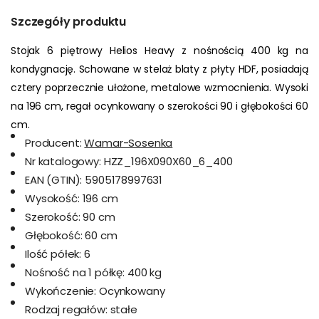
Szczegóły produktu
Stojak 6 piętrowy Helios Heavy z nośnością 400 kg na 
kondygnację. Schowane w stelaż blaty z płyty HDF, posiadają 
cztery poprzecznie ułożone, metalowe wzmocnienia. Wysoki 
na 196 cm, regał ocynkowany o szerokości 90 i głębokości 60 
cm.
Producent:
Wamar-Sosenka
Nr katalogowy:
HZZ_196X090X60_6_400
EAN (GTIN):
5905178997631
Wysokość:
196 cm
Szerokość:
90 cm
Głębokość:
60 cm
Ilość półek:
6
Nośność na 1 półkę:
400 kg
Wykończenie:
Ocynkowany
Rodzaj regałów:
stałe