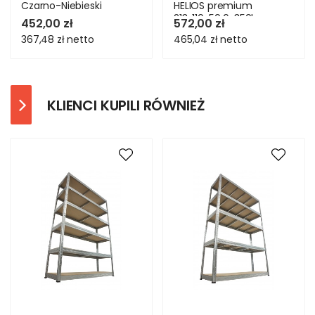
Czarno-Niebieski
HELIOS premium
213x110x50 6x350kg
452,00 zł
572,00 zł
367,48 zł
netto
465,04 zł
netto
KLIENCI KUPILI RÓWNIEŻ