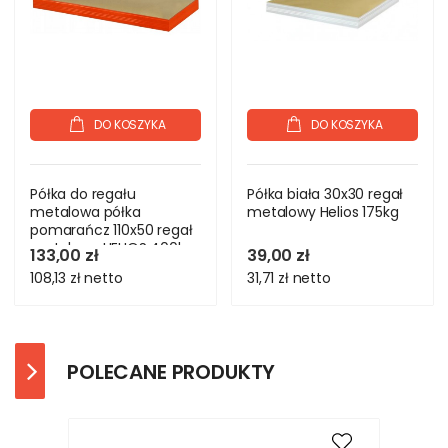
DO KOSZYKA
DO KOSZYKA
Półka do regału
Półka biała 30x30 regał
metalowa półka
metalowy Helios 175kg
pomarańcz 110x50 regał
metalowy HELIOS 400kg
133,00 zł
39,00 zł
108,13 zł
netto
31,71 zł
netto
POLECANE PRODUKTY