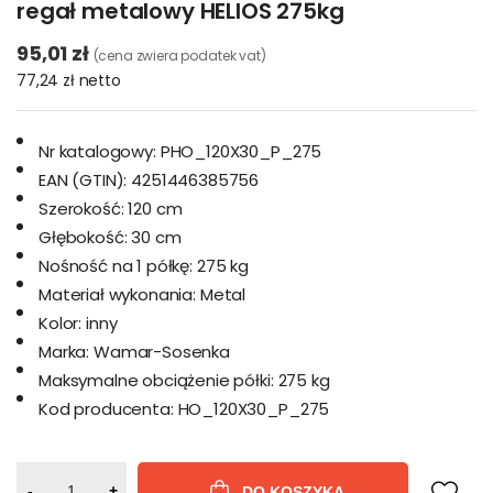
regał metalowy HELIOS 275kg
95,01 zł
(cena zwiera podatek vat)
77,24 zł
netto
Nr katalogowy:
PHO_120X30_P_275
EAN (GTIN):
4251446385756
Szerokość:
120 cm
Głębokość:
30 cm
Nośność na 1 półkę:
275 kg
Materiał wykonania:
Metal
Kolor:
inny
Marka:
Wamar-Sosenka
Maksymalne obciążenie półki:
275 kg
Kod producenta:
HO_120X30_P_275
-
+
DO KOSZYKA