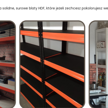
 solidne, surowe blaty HDF, które jeżeli zechcesz pokolorujesz w