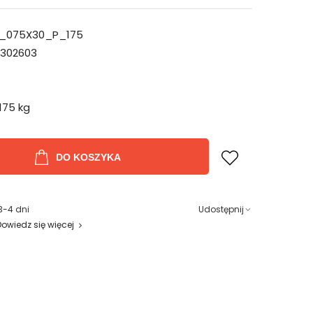
_075X30_P_175
302603
175 kg
DO KOSZYKA
3-4 dni
Udostępnij
Dowiedz się więcej