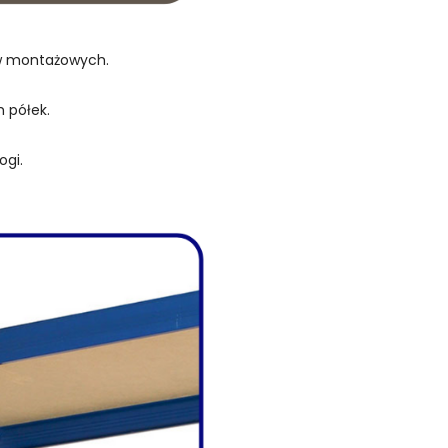
ów montażowych.
 półek.
ogi.