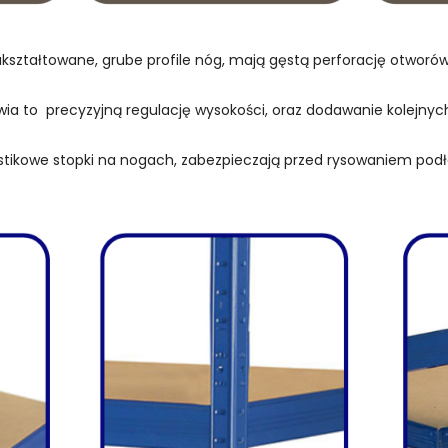
kształtowane, grube profile nóg, mają gęstą perforację otwor
wia to precyzyjną regulację wysokości, oraz dodawanie kolejnych
stikowe stopki na nogach, zabezpieczają przed rysowaniem podł