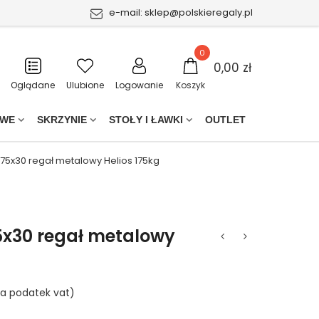
e-mail:
sklep@polskieregaly.pl
0
0,00 zł
Oglądane
Ulubione
Logowanie
Koszyk
OWE
SKRZYNIE
STOŁY I ŁAWKI
OUTLET
 75x30 regał metalowy Helios 175kg
5x30 regał metalowy
ra podatek vat)