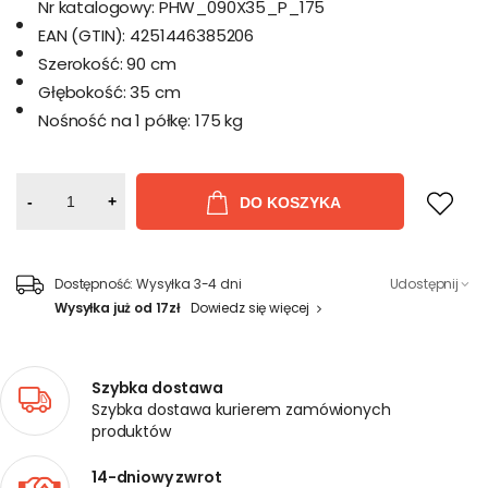
Nr katalogowy:
PHW_090X35_P_175
EAN (GTIN):
4251446385206
Szerokość:
90 cm
Głębokość:
35 cm
Nośność na 1 półkę:
175 kg
-
+
DO KOSZYKA
Dostępność:
Wysyłka 3-4 dni
Udostępnij
Wysyłka już od 17zł
Dowiedz się więcej
Szybka dostawa
Szybka dostawa kurierem zamówionych
produktów
14-dniowy zwrot