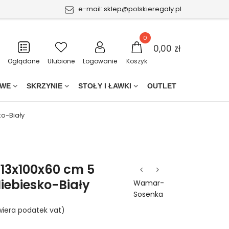
e-mail:
sklep@polskieregaly.pl
0
0,00 zł
Oglądane
Ulubione
Logowanie
Koszyk
OWE
SKRZYNIE
STOŁY I ŁAWKI
OUTLET
ko-Biały
213x100x60 cm 5
iebiesko-Biały
Wamar-
Sosenka
iera podatek vat)