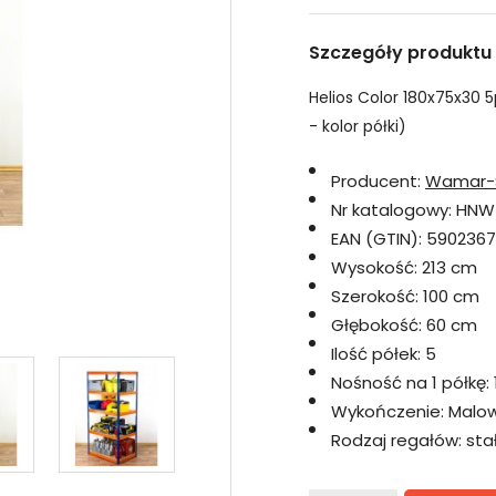
Szczegóły produktu
Helios Color 180x75x30 5p
- kolor półki)
Producent:
Wamar-
Nr katalogowy:
HNW
EAN (GTIN):
5902367
Wysokość:
213 cm
Szerokość:
100 cm
Głębokość:
60 cm
Ilość półek:
5
Nośność na 1 półkę:
Wykończenie:
Malo
Rodzaj regałów:
sta