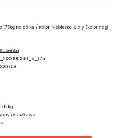
 175kg na półkę / Kolor: Niebiesko-Biały (kolor nogi
Sosenka
_213X100X60_5_175
326708
175 kg
wany proszkowo
łe