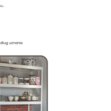
...
edług uznania.