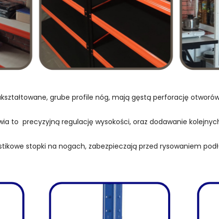
kształtowane, grube profile nóg, mają gęstą perforację otwor
wia to precyzyjną regulację wysokości, oraz dodawanie kolejnych
stikowe stopki na nogach, zabezpieczają przed rysowaniem podł