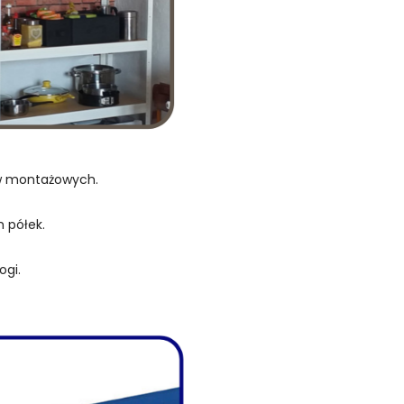
ów montażowych.
 półek.
ogi.