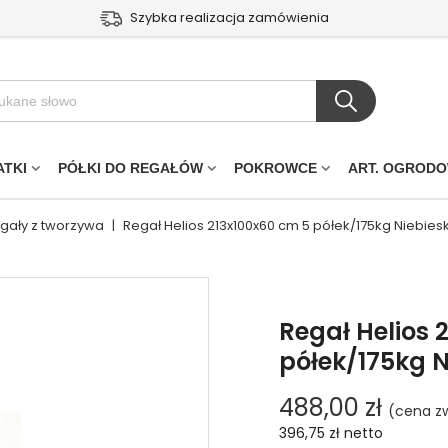
Szybka realizacja zamówienia
ATKI
PÓŁKI DO REGAŁÓW
POKROWCE
ART. OGROD
egały z tworzywa
|
Regał Helios 213x100x60 cm 5 półek/175kg Niebies
Regał Helios 
półek/175kg N
488,00 zł
(cena zw
396,75 zł
netto