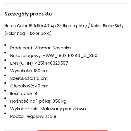
Szczegóły produktu
Helios Color 180x110x40 4p 350kg na półkę / Kolor: Biało-Biały
(kolor nogi - kolor półki)
Producent:
Wamar-Sosenka
Nr katalogowy:
HWW_180X110X40_4_350
EAN (GTIN):
4251446320597
Wysokość:
180 cm
Szerokość:
110 cm
Głębokość:
40 cm
Ilość półek:
4
Nośność na 1 półkę:
350 kg
Wykończenie:
Malowany proszkowo
Rodzaj regałów:
stałe