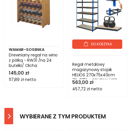
DO KOSZYKA
WAMAR-SOSENKA
Drewniany regał na wino
z półką - RW31 /na 24
Regał metalowy
butelki/ Olcha
magazynowy stojak
145,00 zł
HELIOS 270x75x40cm
117,89 zł
netto
7Px275kg SOLIDNY NIEB
563,00 zł
457,72 zł
netto
WYBIERANE Z TYM PRODUKTEM