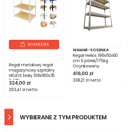
DO KOSZYKA
WAMAR-SOSENKA
Regał Helios 196x110x50
cm 5 półek/175kg
Regał metalowy regał
Ocynkowany
magazynowy szpitalny
416,00 zł
HELIOS biały 106x180x35
338,21 zł
netto
3x175kg
324,00 zł
263,41 zł
netto
WYBIERANE Z TYM PRODUKTEM