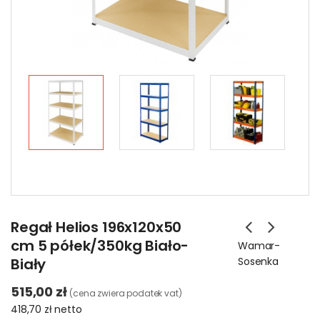
Regał Helios 196x120x50
cm 5 półek/350kg Biało-
Wamar-
Biały
Sosenka
515,00 zł
(cena zwiera podatek vat)
418,70 zł
netto