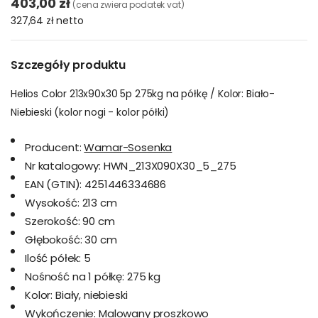
403,00 zł
(cena zwiera podatek vat)
327,64 zł
netto
Szczegóły produktu
Helios Color 213x90x30 5p 275kg na półkę / Kolor: Biało-
Niebieski (kolor nogi - kolor półki)
Producent:
Wamar-Sosenka
Nr katalogowy:
HWN_213X090X30_5_275
EAN (GTIN):
4251446334686
Wysokość:
213 cm
Szerokość:
90 cm
Głębokość:
30 cm
Ilość półek:
5
Nośność na 1 półkę:
275 kg
Kolor:
Biały, niebieski
Wykończenie:
Malowany proszkowo