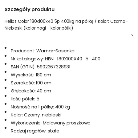
Szczegóły produktu
Helios Color 180x100x40 5p 400kg na półkę / Kolor: Czarno-
Niebieski (kolor nogi - kolor półki)
>
Producent:
Wamar-Sosenka
Nr katalogowy:
HBN_180X100X40_5_400
EAN (GTIN):
5902367328931
Wysokość:
180 cm
Szerokość:
100 cm
Głębokość:
40 cm
Ilość półek:
5
Nośność na 1 półkę:
400 kg
Kolor:
Czarny, niebieski
Wykończenie:
Malowany proszkowo
Rodzaj regałów:
stałe