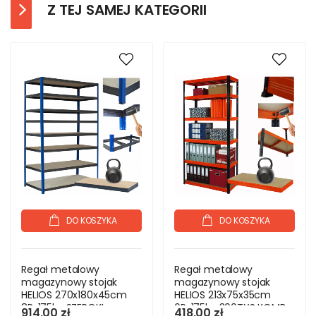
Z TEJ SAMEJ KATEGORII
DO KOSZYKA
DO KOSZYKA
Regał metalowy
Regał metalowy
magazynowy stojak
magazynowy stojak
HELIOS 270x180x45cm
HELIOS 213x75x35cm
8Px175kg SZEROKI
6Px175kg 300TYS KOMB
914,00 zł
418,00 zł