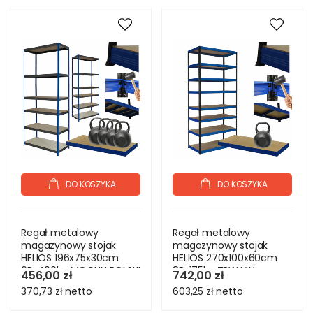
DO KOSZYKA
DO KOSZYKA
Regał metalowy
Regał metalowy
magazynowy stojak
magazynowy stojak
HELIOS 196x75x30cm
HELIOS 270x100x60cm
6Px400kg MOCNY POLSKI
8Px175kg TRWAŁY
456,00 zł
742,00 zł
WYSOKI
370,73 zł
netto
603,25 zł
netto