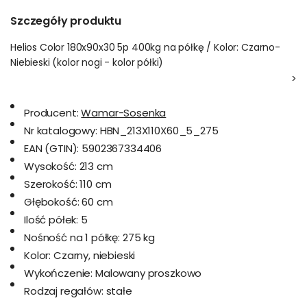
Szczegóły produktu
Helios Color 180x90x30 5p 400kg na półkę / Kolor: Czarno-
Niebieski (kolor nogi - kolor półki)
>
Producent:
Wamar-Sosenka
Nr katalogowy:
HBN_213X110X60_5_275
EAN (GTIN):
5902367334406
Wysokość:
213 cm
Szerokość:
110 cm
Głębokość:
60 cm
Ilość półek:
5
Nośność na 1 półkę:
275 kg
Kolor:
Czarny, niebieski
Wykończenie:
Malowany proszkowo
Rodzaj regałów:
stałe