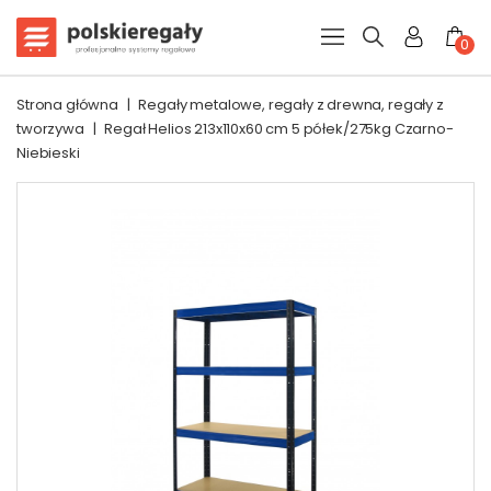
0
Strona główna
|
Regały metalowe, regały z drewna, regały z
tworzywa
|
Regał Helios 213x110x60 cm 5 półek/275kg Czarno-
Niebieski