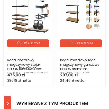
DO KOSZYKA
DO KOSZYKA
Regał metalowy
Regał metalowy regał
magazynowy stojak
magazynowy garażowy
HELIOS 196x100x30cm
HELIOS premium
6Px275kg MOCNY POLSKI
106x120x30 3x400kg
475,00 zł
297,00 zł
386,18 zł
netto
241,46 zł
netto
WYBIERANE Z TYM PRODUKTEM