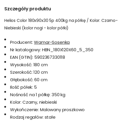
Szczegóły produktu
Helios Color 180x90x30 5p 400kg na półkę / Kolor: Czarno-
Niebieski (kolor nogi - kolor półki)
Producent:
Wamar-Sosenka
Nr katalogowy:
HBN_180X120X60_5_350
EAN (GTIN):
5902367330118
Wysokość:
180 cm
Szerokość:
120 cm
Głębokość:
60 cm
Ilość półek:
5
Nośność na 1 półkę:
350 kg
Kolor:
Czarny, niebieski
Wykończenie:
Malowany proszkowo
Rodzaj regałów:
stałe