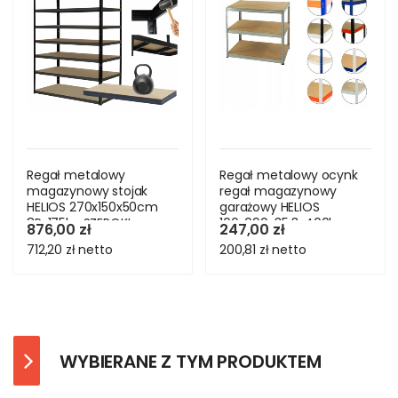
Regał metalowy
Regał metalowy ocynk
magazynowy stojak
regał magazynowy
HELIOS 270x150x50cm
garażowy HELIOS
8Px175kg SZEROKI
106x090x35 3x400kg
876,00 zł
247,00 zł
MOCNY
712,20 zł
netto
200,81 zł
netto
WYBIERANE Z TYM PRODUKTEM