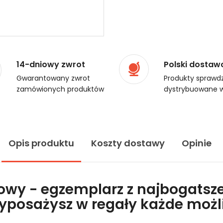
14-dniowy zwrot
Polski dostaw
Gwarantowany zwrot
Produkty sprawdz
zamówionych produktów
dystrybuowane w
Opis produktu
Koszty dostawy
Opinie
lowy - egzemplarz z najbogatsze
wyposażysz w regały każde moż