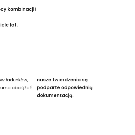
ęcy kombinacji!
ele lat.
ów ładunków,
nasze twierdzenia są
 suma obciążeń
podparte odpowiednią
dokumentacją.