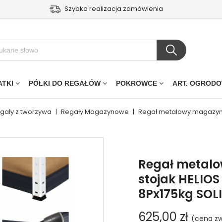
Szybka realizacja zamówienia
ATKI
PÓŁKI DO REGAŁÓW
POKROWCE
ART. OGROD
egały z tworzywa
|
Regały Magazynowe
|
Regał metalowy magazyno
Regał metal
stojak HELIO
8Px175kg SOL
625,00 zł
(cena zw