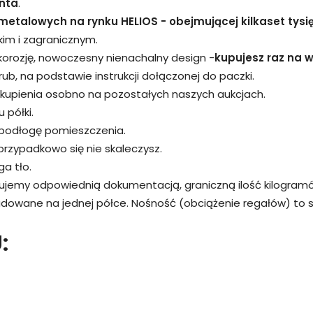
nta
.
metalowych na rynku HELIOS - obejmującej kilkaset tysi
kim i zagranicznym.
 korozję, nowoczesny nienachalny design -
kupujesz raz na wi
śrub, na podstawie instrukcji dołączonej do paczki.
kupienia osobno na pozostałych naszych aukcjach.
 półki.
 podłogę pomieszczenia.
przypadkowo się nie skaleczysz.
a tło.
rujemy odpowiednią dokumentacją, graniczną ilość kilogram
adowane na jednej półce. Nośność (obciążenie regałów) to
: