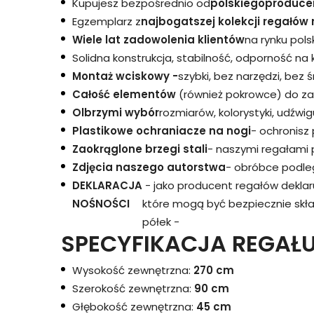
Kupujesz bezpośrednio od
polskiego
produce
Egzemplarz z
najbogatszej kolekcji regałów 
Wiele lat zadowolenia klientów
na rynku pols
Solidna konstrukcja, stabilność, odporność na
Montaż wciskowy -
szybki, bez narzędzi, bez 
Całość elementów
(również pokrowce) do za
Olbrzymi wybór
rozmiarów, kolorystyki, udźwigu
Plastikowe ochraniacze na nogi
- ochronisz
Zaokrąglone brzegi stali
- naszymi regałami 
Zdjęcia naszego autorstwa
- obróbce podleg
DEKLARACJA
- jako producent regałów dekla
NOŚNOŚCI
które mogą być bezpiecznie skł
półek -
SPECYFIKACJA REGAŁU
Wysokość zewnętrzna:
270 cm
Szerokość zewnętrzna:
90 cm
Głębokość zewnętrzna:
45 cm