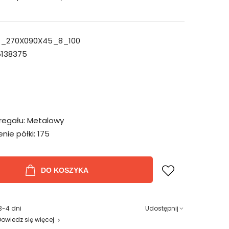
_270X090X45_8_100
138375
regału:
Metalowy
ie półki:
175
DO KOSZYKA
3-4 dni
Udostępnij
Dowiedz się więcej