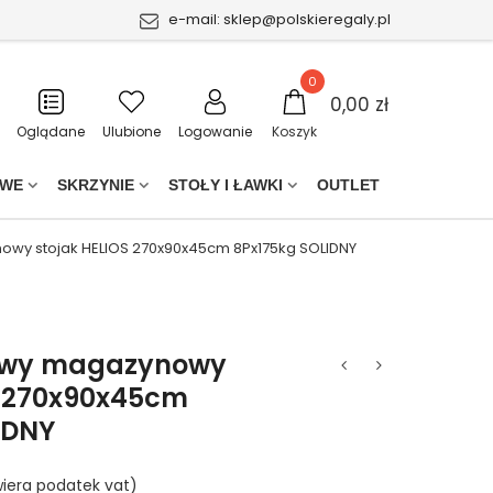
e-mail:
sklep@polskieregaly.pl
0
0,00 zł
Oglądane
Ulubione
Logowanie
Koszyk
OWE
SKRZYNIE
STOŁY I ŁAWKI
OUTLET
wy stojak HELIOS 270x90x45cm 8Px175kg SOLIDNY
owy magazynowy
S 270x90x45cm
IDNY
iera podatek vat)