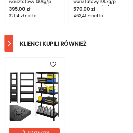
warsztatowy 130kg/p
warsztatowy 100kg/p
magazynowy ocynk
magazynowy biały
395,00 zł
570,00 zł
321,14 zł
netto
463,41 zł
netto
KLIENCI KUPILI RÓWNIEŻ
DO KOSZYKA