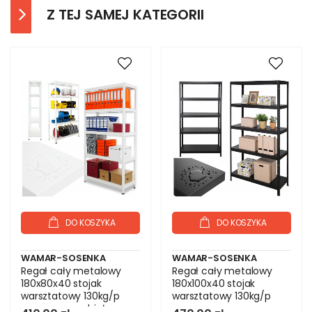
Z TEJ SAMEJ KATEGORII
DO KOSZYKA
DO KOSZYKA
WAMAR-SOSENKA
WAMAR-SOSENKA
Regał cały metalowy
Regał cały metalowy
180x80x40 stojak
180x100x40 stojak
warsztatowy 130kg/p
warsztatowy 130kg/p
magazynowy biały
magazynowy czarny