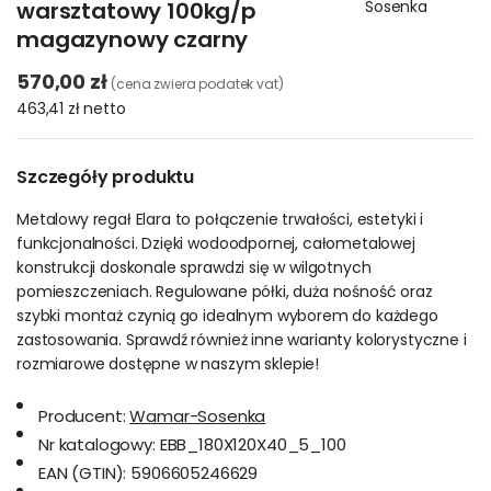
warsztatowy 100kg/p
Sosenka
magazynowy czarny
570,00 zł
(cena zwiera podatek vat)
463,41 zł
netto
Szczegóły produktu
Metalowy regał Elara to połączenie trwałości, estetyki i
funkcjonalności. Dzięki wodoodpornej, całometalowej
konstrukcji doskonale sprawdzi się w wilgotnych
pomieszczeniach. Regulowane półki, duża nośność oraz
szybki montaż czynią go idealnym wyborem do każdego
zastosowania. Sprawdź również inne warianty kolorystyczne i
rozmiarowe dostępne w naszym sklepie!
Producent:
Wamar-Sosenka
Nr katalogowy:
EBB_180X120X40_5_100
EAN (GTIN):
5906605246629