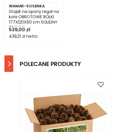
WAMAR-SOSENKA
Stojak na opony regał na
koła OBROTOWE ROLKI
177X120X60 cm SOLIDNY
TRWAŁY
539,00 zł
438,21 zł
netto
POLECANE PRODUKTY