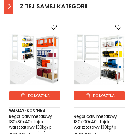
Z TEJ SAMEJ KATEGORII
DO KOSZYKA
DO KOSZYKA
WAMAR-SOSENKA
Regał cały metalowy
Regał cały metalowy
180x80x40 stojak
180x100x40 stojak
warsztatowy 130kg/p
warsztatowy 130kg/p
magazynowy biały
magazynowy biały