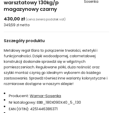
warsztatowy 130kg/p
Sosenka
magazynowy czarny
430,00 zł
(cena zwiera podatek vat)
349,59 zł
netto
Szczegóły produktu
Metalowy regał Elara to połączenie trwałości, estetyki i
funkcjonalności. Dzięki wodoodpornej, całometalowej
konstrukcji doskonale sprawdzi się w wilgotnych
pomieszczeniach. Regulowane półki, duża nośność oraz
szybki montaż czynią go idealnym wyborem do każdego
zastosowania. Sprawdź również inne warianty kolorystyczne i
rozmiarowe dostępne w naszym sklepie!
Producent:
Wamar-Sosenka
Nr katalogowy:
EBB_180X090X40_5_130
EAN (GTIN):
4251446386371