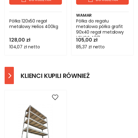
WAMAR
Półka 120x50 regał
Półka do regału
metalowy Helios 400kg
metalowa półka grafit
90x40 regał metalowy
HELIOS 400kg
128,00 zł
105,00 zł
104,07 zł
netto
85,37 zł
netto
KLIENCI KUPILI RÓWNIEŻ